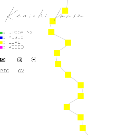
■
: upcoming
■
: music
■
: live
■
: video
✉
bio
cv